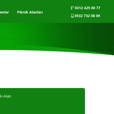
0312 425 00 77
eolar
Piknik Alanları
0532 732 08 09
ık Alan